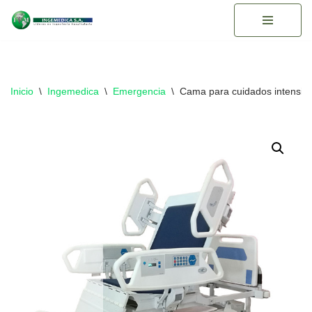
Saltar
al
contenido
Inicio
\
Ingemedica
\
Emergencia
\
Cama para cuidados intensiv