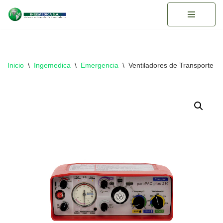
Saltar
al
contenido
Inicio
\
Ingemedica
\
Emergencia
\
Ventiladores de Transporte