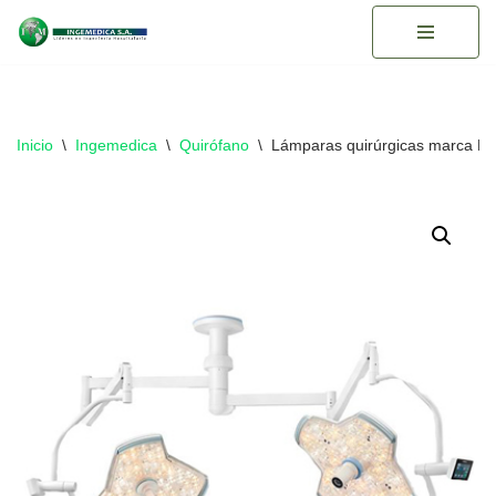
Saltar
al
contenido
Inicio
\
Ingemedica
\
Quirófano
\
Lámparas quirúrgicas marca M