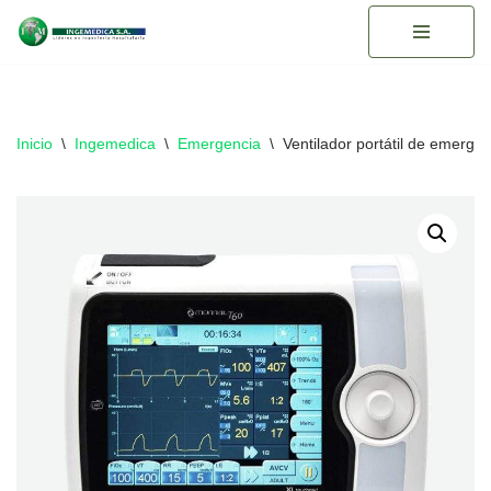
Saltar
al
contenido
Inicio
\
Ingemedica
\
Emergencia
\
Ventilador portátil de emerg