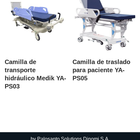
Camilla de
Camilla de traslado
transporte
para paciente YA-
hidráulico Medik YA-
PS05
PS03
by
Palosanto Solutions Dinomi S.A.