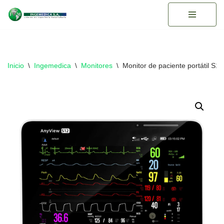
Saltar
al
contenido
Inicio
\
Ingemedica
\
Monitores
\
Monitor de paciente portátil S12